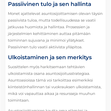
Passiivinen tulo ja sen hallinta
Monet ajattelevat asuntosijoittamisen olevan täysin
passiivista tuloa, mutta todellisuudessa se vaatii
jatkuvaa huomiota ja hallintaa. Prosessien ja
järjestelmien kehittäminen auttaa pitämään
toiminnan sujuvana ja minimoi yllätykset.
Passiivinen tulo vaatii aktiivista ylläpitoa.
Ulkoistaminen ja sen merkitys
Suosittelen myös harkitsemaan tehtävien
ulkoistamista osana asuntosijoitusstrategiaa.
Asuntoasioissa tämä voi tarkoittaa esimerkiksi
kiinteistönhallinnan tai vuokrauksen ulkoistamista,
mikä voi vapauttaa aikaa ja resursseja muuhun
toimintaan.
Asuntosijoittamisen kautta oma elämäni ja