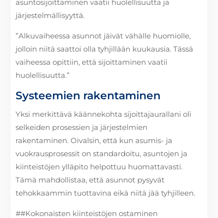
asuntosijoittaminen vaatii huolellisuutta ja
järjestelmällisyyttä.
”Alkuvaiheessa asunnot jäivät vähälle huomiolle,
jolloin niitä saattoi olla tyhjillään kuukausia. Tässä
vaiheessa opittiin, että sijoittaminen vaatii
huolellisuutta.”
Systeemien rakentaminen
Yksi merkittävä käännekohta sijoittajaurallani oli
selkeiden prosessien ja järjestelmien
rakentaminen. Oivalsin, että kun asumis- ja
vuokrausprosessit on standardoitu, asuntojen ja
kiinteistöjen ylläpito helpottuu huomattavasti.
Tämä mahdollistaa, että asunnot pysyvät
tehokkaammin tuottavina eikä niitä jää tyhjilleen.
##Kokonaisten kiinteistöjen ostaminen