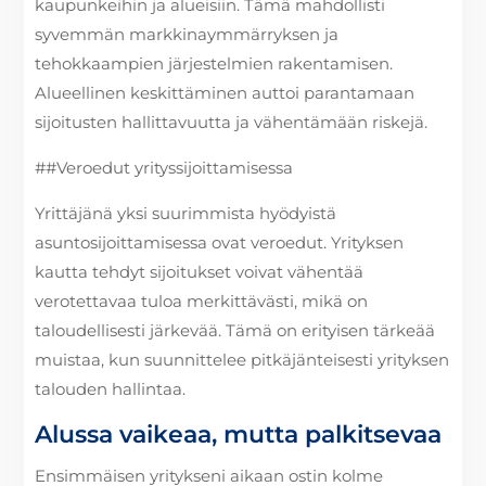
kaupunkeihin ja alueisiin. Tämä mahdollisti
syvemmän markkinaymmärryksen ja
tehokkaampien järjestelmien rakentamisen.
Alueellinen keskittäminen auttoi parantamaan
sijoitusten hallittavuutta ja vähentämään riskejä.
##Veroedut yrityssijoittamisessa
Yrittäjänä yksi suurimmista hyödyistä
asuntosijoittamisessa ovat veroedut. Yrityksen
kautta tehdyt sijoitukset voivat vähentää
verotettavaa tuloa merkittävästi, mikä on
taloudellisesti järkevää. Tämä on erityisen tärkeää
muistaa, kun suunnittelee pitkäjänteisesti yrityksen
talouden hallintaa.
Alussa vaikeaa, mutta palkitsevaa
Ensimmäisen yritykseni aikaan ostin kolme