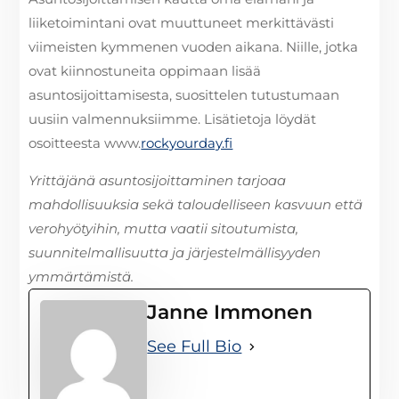
liiketoimintani ovat muuttuneet merkittävästi
viimeisten kymmenen vuoden aikana. Niille, jotka
ovat kiinnostuneita oppimaan lisää
asuntosijoittamisesta, suosittelen tutustumaan
uusiin valmennuksiimme. Lisätietoja löydät
osoitteesta www.
rockyourday.fi
Yrittäjänä asuntosijoittaminen tarjoaa
mahdollisuuksia sekä taloudelliseen kasvuun että
verohyötyihin, mutta vaatii sitoutumista,
suunnitelmallisuutta ja järjestelmällisyyden
ymmärtämistä.
Janne Immonen
See Full Bio