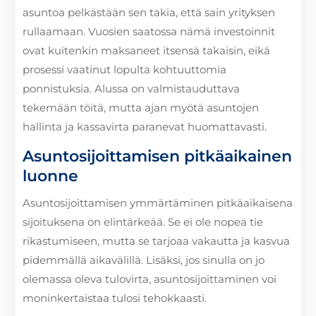
asuntoa pelkästään sen takia, että sain yrityksen
rullaamaan. Vuosien saatossa nämä investoinnit
ovat kuitenkin maksaneet itsensä takaisin, eikä
prosessi vaatinut lopulta kohtuuttomia
ponnistuksia. Alussa on valmistauduttava
tekemään töitä, mutta ajan myötä asuntojen
hallinta ja kassavirta paranevat huomattavasti.
Asuntosijoittamisen pitkäaikainen
luonne
Asuntosijoittamisen ymmärtäminen pitkäaikaisena
sijoituksena on elintärkeää. Se ei ole nopea tie
rikastumiseen, mutta se tarjoaa vakautta ja kasvua
pidemmällä aikavälillä. Lisäksi, jos sinulla on jo
olemassa oleva tulovirta, asuntosijoittaminen voi
moninkertaistaa tulosi tehokkaasti.